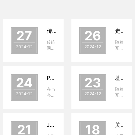
27
传统网络架构与SDN架构对比
26
走进 Web3：探索分布式网络的未来
传统
随着
2024-12
2024-12
网络
互联
采用
网的
分布
不断
式控
演
制，
变，
24
PHP：构建动态网站的后端基石
23
基于Spring Boot的店铺租赁平台的设计与实现
每台
我们
设备
正站
在当
随着
独立
在一
2024-12
2024-12
今的
互联
控制
个全
Web
网技
且管
新阶
开发
术的
理耗
段的
领
飞速
时耗
门槛
域，
发
力，
上
21
Java web的发展历史
18
关于人工智能，你了解多少？
PHP（Hypertext
展，
扩展
——
Preprocessor，
线上
困
Web3。