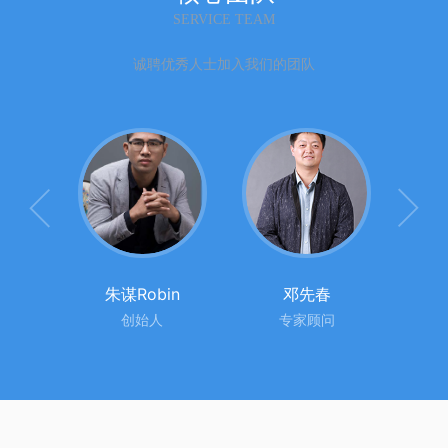
SERVICE TEAM
诚聘优秀人士加入我们的团队


战
朱谋Robin
邓先春
监
创始人
专家顾问