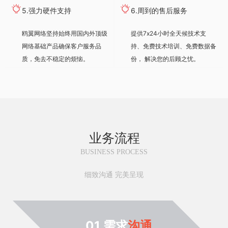
到营销终端，正千始终与您相
5.强力硬件支持
6.周到的售后服务
伴！
鸥翼网络坚持始终用国内外顶级
提供7x24小时全天候技术支
网络基础产品确保客户服务品
持、免费技术培训、免费数据备
质，免去不稳定的烦恼。
份， 解决您的后顾之忧。
业务流程
BUSINESS PROCESS
细致沟通 完美呈现
01 需求
沟通