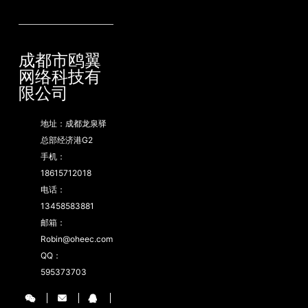
需要
通过
输出
语句
成都市鸥翼
来生
网络科技有
成。
限公司
地址：成都龙泉驿
总部经济港G2
手机：
18615712018
电话：
13458583881
邮箱：
Robin@oheec.com
QQ：
595373703


