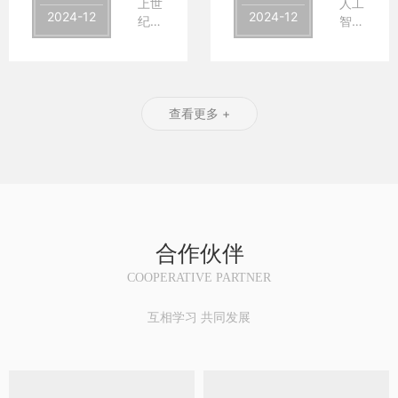
上世
人工
超文
交易
难，
它是
2024-12
2024-12
纪
智能
本预
已成
按
对传
90
（AI）
处理
为商
OSI
统互
年
作为
器）
业活
模型
联网
代，
科技
依然
动的
分
（Web2）
随着
领域
是一
重要
层，
的一
Internet
的焦
种极
查看更多 +
趋
成本
次深
和浏
点话
具影
势。
高、
刻反
览器
题，
响力
业务
思与
的飞
正在
和广
店铺
部署
升
速发
逐渐
泛使
租赁
慢、
级，
展，
揭开
用的
作为
安全
标志
基于
神秘
服务
商业
性欠
着一
浏览
面
器端
地产
佳且
个去
合作伙伴
器的
纱，
脚本
的核
开放
中心
B/S
走入
语
心环
性不
化、
COOPERATIVE PARTNER
模式
公众
言。
节，
足。
更加
随之
视
其传
自主
互相学习 共同发展
火爆
野。
自
统模
而
的数
发展
它借
1995
式面
SDN
字世
起
鉴了
年由
临着
架构
界的
来。
计算
Rasmus
信息
将控
到
最
机科
Lerdorf
不对