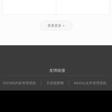
场的
具有
然推
痛
开放
出一
点。
性和
种技
标准
术来
化。
支持
查看更多 +
动态
需
求，
因此
servlet
技术
诞
生。
友情链接
使用
Servlet
SSCMS内容管理系统
天府观察网
MxDoc文件管理系统
技
术，
龙泉驿在线
页面
中的
所有
信息