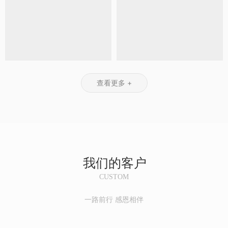
制平
来。
初，
学、
首次
称、
面集
Web3
用户
心理
发布
交易
中到
不仅
使用
学、
以
效率
控制
仅是
浏览
语言
来，
低下
器，
技术
器向
学和
PHP
等问
数据
的革
WEB
神经
凭借
题，
转发
新，
服务
科学
其灵
因
由交
更代
器发
等多
活
此，
查看更多 +
换机
表着
送的
个学
性、
开发
负
对互
请求
科，
跨平
一个
责，
联网
都是
成为
台兼
高
可统
价值
请求
现代
容性
效、
一管
体系
静态
科技
和丰
便捷
理提
的根
的资
发展
富的
的线
高效
本性
源，
的重
功能
上店
率降
重
我们的客户
比如
要前
库，
铺租
低出
塑。
html、
沿。
成为
赁平
错
CUSTOM
css
了构
台显
率，
等。
建动
得尤
扩展
一路前行 感恩相伴
但是
态网
为重
简
可以
站和
要。
单，
想
Web
从更